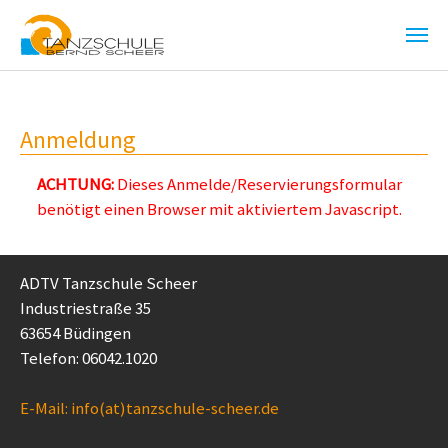
Zum Hauptinhalt springen
Anmeldung
ACHTUNG:
Dieses Anmelde/Reservierungsformular
benötigt einen Browser mit aktiviertem Javascript.
ADTV Tanzschule Scheer
Industriestraße 35
63654 Büdingen
Telefon: 06042.1020
E-Mail: info(at)tanzschule-scheer.de