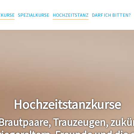
(CURRENT)
ZKURSE
SPEZIALKURSE
HOCHZEITSTANZ
DARF ICH BITTEN?
Hochzeitstanzkurse
r Brautpaare, Trauzeugen, zukü