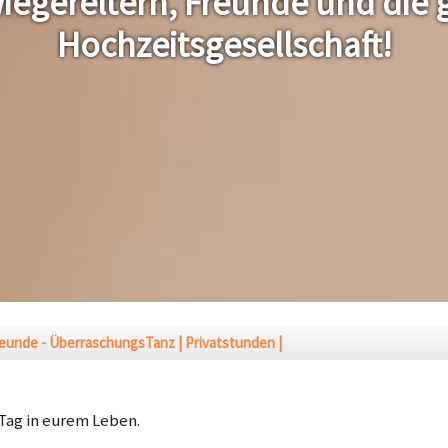
iegereltern, Freunde und die 
Hochzeitsgesellschaft!
reunde - ÜberraschungsTanz
Privatstunden
Tag in eurem Leben.