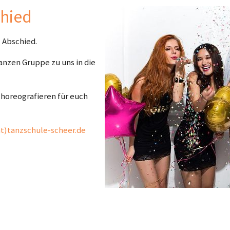
hied
 Abschied.
nzen Gruppe zu uns in die
choreografieren für euch
at)tanzschule-scheer.de