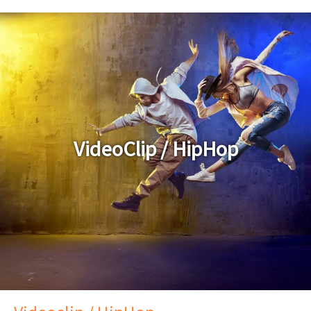
VideoClip / HipHop